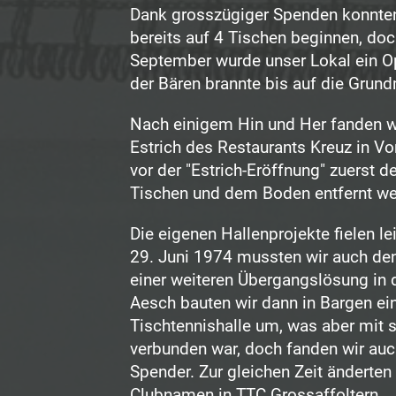
Dank grosszügiger Spenden konnten
bereits auf 4 Tischen beginnen, doc
September wurde unser Lokal ein 
der Bären brannte bis auf die Grund
Nach einigem Hin und Her fanden w
Estrich des Restaurants Kreuz in V
vor der "Estrich-Eröffnung" zuerst 
Tischen und dem Boden entfernt w
Die eigenen Hallenprojekte fielen l
29. Juni 1974 mussten wir auch de
einer weiteren Übergangslösung in d
Aesch bauten wir dann in Bargen ei
Tischtennishalle um, was aber mit 
verbunden war, doch fanden wir auc
Spender. Zur gleichen Zeit änderten
Clubnamen in TTC Grossaffoltern.