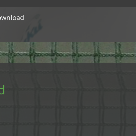
ownload
d