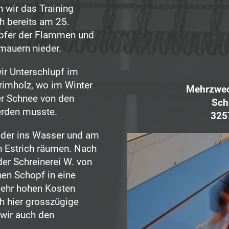
 wir das Training
h bereits am 25.
Opfer der Flammen und
mauern nieder.
ir Unterschlupf im
orimholz, wo im Winter
Mehrzweck
der Schnee von den
Sch
erden musste.
325
eider ins Wasser und am
n Estrich räumen. Nach
er Schreinerei W. von
nen Schopf in eine
sehr hohen Kosten
h hier grosszügige
 wir auch den