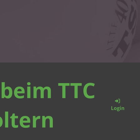
beim TTC
Login
oltern